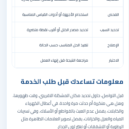
الفحص
استخدام الأجهزة أو أدوات القياس المناسبة
تقليل ا
تحديد السبب
تحديد مصدر الخلل أو أقرب نقطة متضررة
تقليل ا
الإصلاح
تنفيذ الحل المناسب حسب الحالة
استعاد
الاختبار
مراجعة النتيجة قبل إنهاء العمل
اطمئنان
معلومات تساعدك قبل طلب الخدمة
قبل التواصل، حاول تحديد مكان المشكلة التقريبي، وقت ظهورها،
وهل هي متكررة أم حدثت مرة واحدة. في أعطال الكهرباء
والكابلات، يفضل عدم العبث بالقواطع أو الأسلاك. وفي تسربات
المياه والعزل والخزانات، يفضل تصوير العلامات الظاهرة مثل
الرطوبة أو التشققات أو تغيّر لون الجدار.