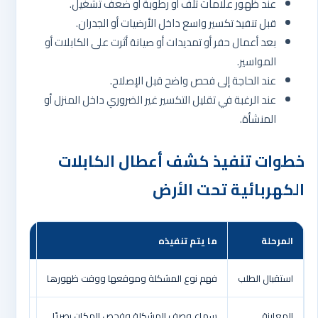
عند ظهور علامات تلف أو رطوبة أو ضعف تشغيل.
قبل تنفيذ تكسير واسع داخل الأرضيات أو الجدران.
بعد أعمال حفر أو تمديدات أو صيانة أثرت على الكابلات أو
المواسير.
عند الحاجة إلى فحص واضح قبل الإصلاح.
عند الرغبة في تقليل التكسير غير الضروري داخل المنزل أو
المنشأة.
خطوات تنفيذ كشف أعطال الكابلات
الكهربائية تحت الأرض
المرحلة
ما يتم تنفيذه
الفائد
استقبال الطلب
فهم نوع المشكلة وموقعها ووقت ظهورها
تجهيز ا
المعاينة
سماع وصف المشكلة وفحص المكان بصريًا
فهم نط