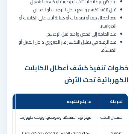
عند ظهور علامات تلف أو رطوبة أو ضعف تشغيل.
قبل تنفيذ تكسير واسع داخل الأرضيات أو الجدران.
بعد أعمال حفر أو تمديدات أو صيانة أثرت على الكابلات أو
المواسير.
عند الحاجة إلى فحص واضح قبل الإصلاح.
عند الرغبة في تقليل التكسير غير الضروري داخل المنزل أو
المنشأة.
خطوات تنفيذ كشف أعطال الكابلات
الكهربائية تحت الأرض
المرحلة
ما يتم تنفيذه
الفائد
استقبال الطلب
فهم نوع المشكلة وموقعها ووقت ظهورها
تجهيز ا
المعاينة
سماع وصف المشكلة وفحص المكان بصريًا
فهم نط