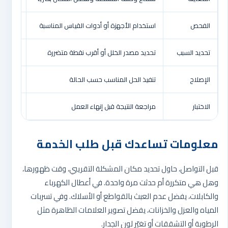
الفحص
استخدام الأجهزة أو أدوات القياس المناسبة
تقليل ا
تحديد السبب
تحديد مصدر الخلل أو أقرب نقطة متضررة
تقليل ا
الإصلاح
تنفيذ الحل المناسب حسب الحالة
استعاد
الاختبار
مراجعة النتيجة قبل إنهاء العمل
اطمئنان
معلومات تساعدك قبل طلب الخدمة
قبل التواصل، حاول تحديد مكان المشكلة التقريبي، وقت ظهورها،
وهل هي متكررة أم حدثت مرة واحدة. في أعطال الكهرباء
والكابلات، يفضل عدم العبث بالقواطع أو الأسلاك. وفي تسربات
المياه والعزل والخزانات، يفضل تصوير العلامات الظاهرة مثل
الرطوبة أو التشققات أو تغيّر لون الجدار.