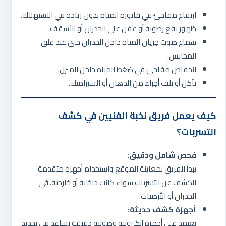
ارتفاع مفاجئ في فاتورة المياه بدون زيادة في الاستهلاك.
ظهور بقع رطوبة أو عفن على الجدران أو الأسقف.
سماع صوت جريان المياه داخل الجدران حتى عند غلق
المحابس.
انخفاض مفاجئ في ضغط المياه داخل المنزل.
تآكل أو تلف أجزاء من الدهان أو السيراميك.
كيف يعمل فريق نخبة الفنيين في كشف
التسربات؟
فحص شامل ودقيق:
يبدأ الفريق بمعاينة الموقع واستخدام أجهزة متقدمة
للكشف عن التسربات سواء كانت داخلية أو خارجية، في
الجدران أو الأرضيات.
أجهزة كشف حديثة:
نعتمد على أجهزة إلكترونية وصوتية دقيقة تساعد في تحديد