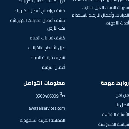
جهاز كشف أعطال الكهرباء
تسربات المياه، العزل، تنظيف
كشف وإصلاح أعطال الكهرباء
الخزانات، وأعمال الترميم باستخدام
كشف أعطال الكابلات الكهربائية
أحدث الأجهزة.
تحت الأرض
كشف تسربات المياه
عزل الأسطح والخزانات
تنظيف خزانات المياه
أعمال الترميم
روابط مهمة
معلومات التواصل
من نحن
0568406339
اتصل بنا
awazelservices.com
الأسئلة الشائعة
المملكة العربية السعودية
سياسة الخصوصية